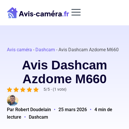
Aller
au
contenu
Avis caméra
-
Dashcam
-
Avis Dashcam Azdome M660
Avis Dashcam
Azdome M660
5/5 - (1 vote)
Par Robert Doudelain
•
25 mars 2026
•
4 min de
lecture
•
Dashcam