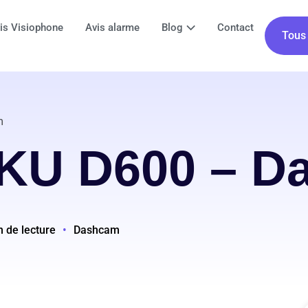
is Visiophone
Avis alarme
Blog
Contact
Tous 
m
GKU D600 – D
n de lecture
•
Dashcam