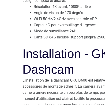
design compact et discret.
Résolution 4K avant, 1080P arrière
Angle de vision de 170 degrés
Wi-Fi 5GHz/2.4GHz avec contrôle APP
Capteur G pour verrouillage d'urgence
Mode de surveillance 24H
Carte SD 64G incluse, support jusqu'à 256
Installation - 
Dashcam
L’installation de la dashcam GKU D600 est relati
accessoires de montage adhésif. La caméra avant se
caméra arrière nécessite un peu plus de temps pou
manuel d’utilisation est clair et facilite le process
besoin de patience pour gérer les câbles de façon d