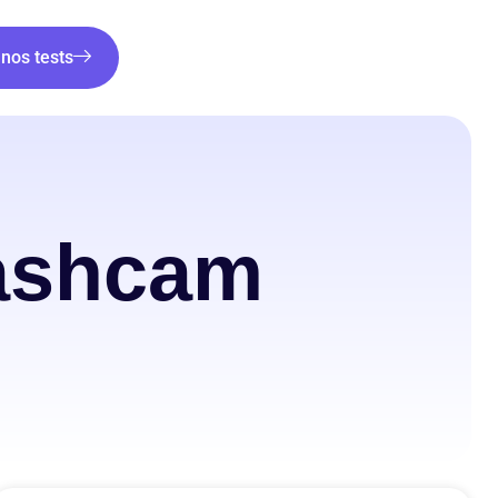
nos tests
ashcam