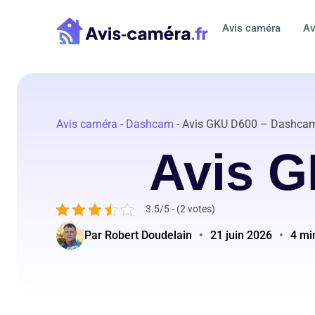
Aller
au
Avis caméra
Av
contenu
Avis caméra
-
Dashcam
-
Avis GKU D600 – Dashca
Avis 
3.5/5 - (2 votes)
Par Robert Doudelain
•
21 juin 2026
•
4 mi