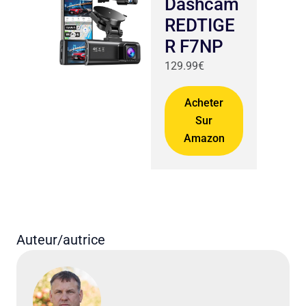
Dashcam
REDTIGE
R F7NP
129.99€
Acheter
Sur
Amazon
Auteur/autrice