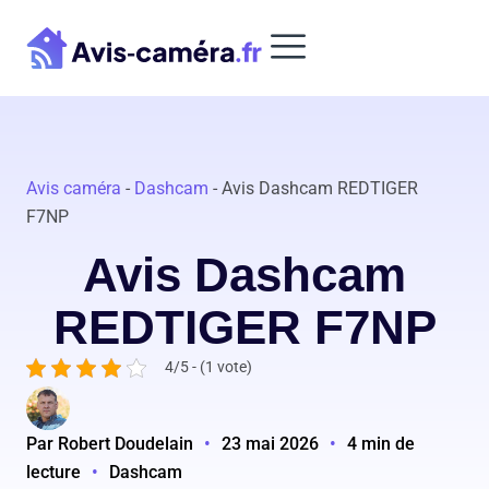
Aller
au
contenu
Avis caméra
-
Dashcam
-
Avis Dashcam REDTIGER
F7NP
Avis Dashcam
REDTIGER F7NP
4/5 - (1 vote)
Par Robert Doudelain
•
23 mai 2026
•
4 min de
lecture
•
Dashcam