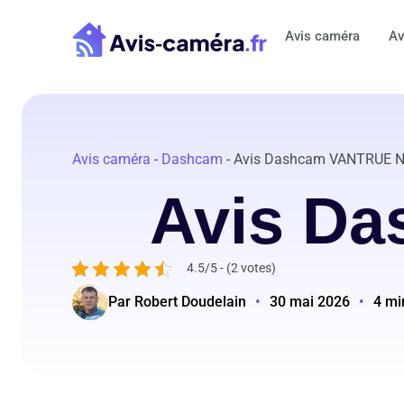
Aller
au
Avis caméra
Av
contenu
Avis caméra
-
Dashcam
-
Avis Dashcam VANTRUE 
Avis D
4.5/5 - (2 votes)
Par Robert Doudelain
•
30 mai 2026
•
4 mi