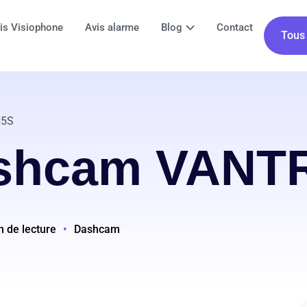
is Visiophone
Avis alarme
Blog
Contact
Tous 
N5S
ashcam VANT
n de lecture
•
Dashcam