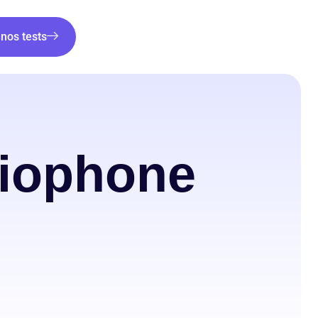
nos tests
siophone