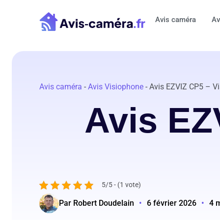
Aller
au
Avis caméra
Av
contenu
Avis caméra
-
Avis Visiophone
-
Avis EZVIZ CP5 – V
Avis EZ
5/5 - (1 vote)
Par Robert Doudelain
•
6 février 2026
•
4 m