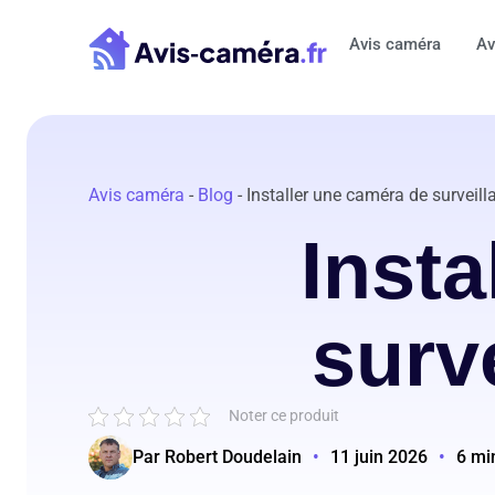
Aller
au
Avis caméra
Av
contenu
Avis caméra
-
Blog
-
Installer une caméra de surveill
Insta
surv
Noter ce produit
Par Robert Doudelain
•
11 juin 2026
•
6 mi