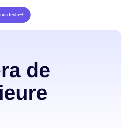
nos tests
éra de
ieure