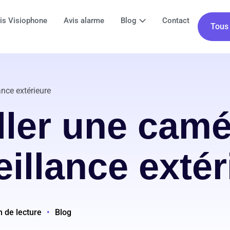
is Visiophone
Avis alarme
Blog
Contact
Tous 
ance extérieure
ller une cam
eillance extér
n de lecture
•
Blog