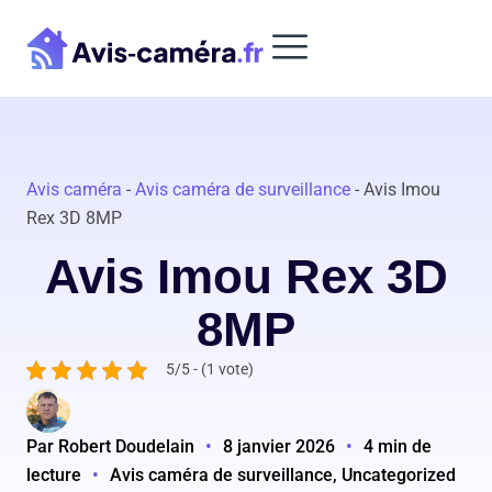
Aller
au
contenu
Avis caméra
-
Avis caméra de surveillance
-
Avis Imou
Rex 3D 8MP
Avis Imou Rex 3D
8MP
5/5 - (1 vote)
Par Robert Doudelain
•
8 janvier 2026
•
4 min de
lecture
•
Avis caméra de surveillance, Uncategorized