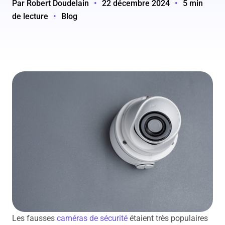
Par Robert Doudelain
•
22 décembre 2024
•
5 min
de lecture
•
Blog
Les fausses
caméras de sécurité
étaient très populaires