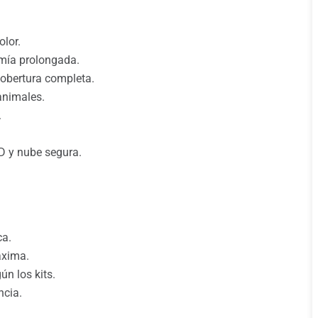
olor.
mía prolongada.
cobertura completa.
animales.
.
D y nube segura.
ca.
áxima.
ún los kits.
ncia.