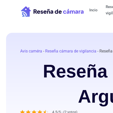
Ir
Res
al
Incio
vigi
contenido
Avis caméra
-
Reseña cámara de vigilancia
-
Reseña 
Reseña 
Arg
4.5/5 - (2 votos)