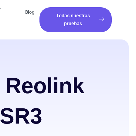
e
Blog
Todas nuestras
pruebas
 Reolink
 SR3