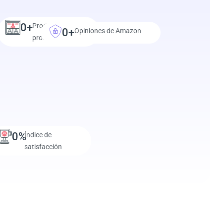
0
+
Productos
0
+
Opiniones de Amazon
probados
0
%
Índice de
satisfacción