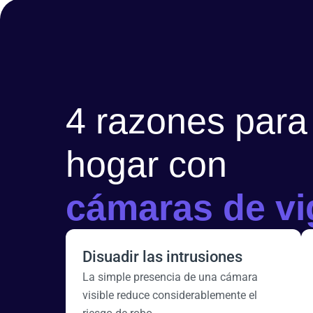
4 razones para
hogar con
cámaras de vi
Disuadir las intrusiones
La simple presencia de una cámara
visible reduce considerablemente el