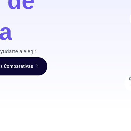
 de
ia
udarte a elegir.
as Comparativas