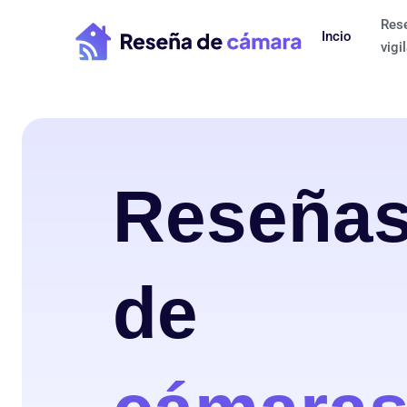
Ir
Res
al
Incio
vigi
contenido
Reseñas
de