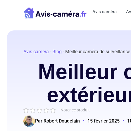
Aller
au
Avis caméra
Av
contenu
Avis caméra
-
Blog
-
Meilleur caméra de surveillance
Meilleur 
extérieu
Noter ce produit
Par Robert Doudelain
•
15 février 2025
•
1