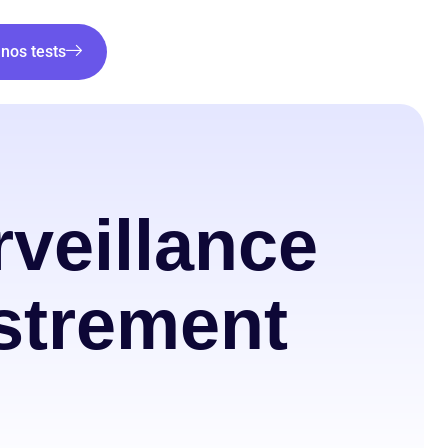
nos tests
rveillance
istrement