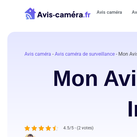
Aller
au
Avis caméra
Av
contenu
Avis caméra
-
Avis caméra de surveillance
-
Mon Avis
Mon Avi
4.5/5 - (2 votes)