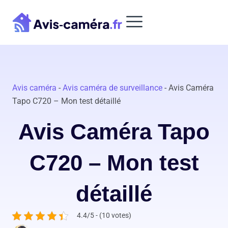
Aller
au
contenu
Avis caméra
-
Avis caméra de surveillance
-
Avis Caméra
Tapo C720 – Mon test détaillé
Avis Caméra Tapo
C720 – Mon test
détaillé
4.4/5 - (10 votes)