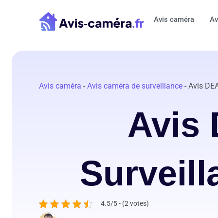
Aller
au
Avis caméra
Av
contenu
Avis caméra
-
Avis caméra de surveillance
-
Avis DEA
Avis
Surveill
4.5/5 - (2 votes)