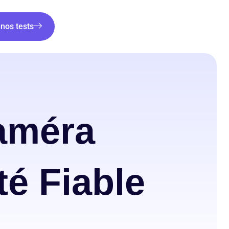
nos tests
améra
té Fiable