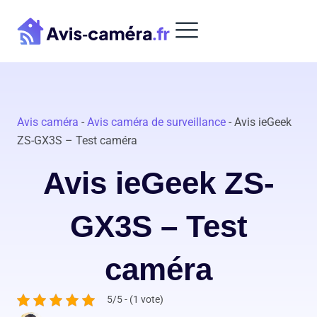
Aller
au
contenu
Avis caméra
-
Avis caméra de surveillance
-
Avis ieGeek
ZS-GX3S – Test caméra
Avis ieGeek ZS-
GX3S – Test
caméra
5/5 - (1 vote)