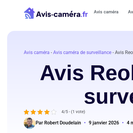
Aller
au
Avis caméra
Av
contenu
Avis caméra
-
Avis caméra de surveillance
-
Avis Reo
Avis Reo
surv
4/5 - (1 vote)
Par Robert Doudelain
•
9 janvier 2026
•
4 