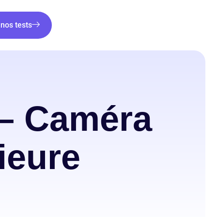
nos tests
 – Caméra
ieure