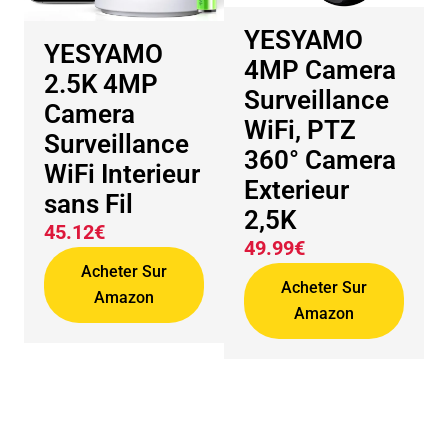
YESYAMO
YESYAMO
4MP Camera
2.5K 4MP
Surveillance
Camera
WiFi, PTZ
Surveillance
360° Camera
WiFi Interieur
Exterieur
sans Fil
2,5K
45.12€
49.99€
Acheter Sur
Acheter Sur
Amazon
Amazon