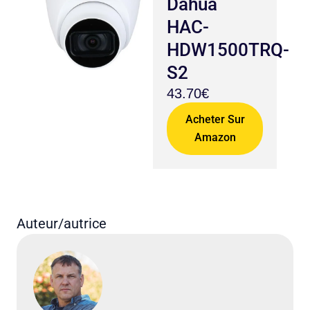
Dahua
HAC-
HDW1500TRQ-
S2
43.70€
Acheter Sur
Amazon
Auteur/autrice