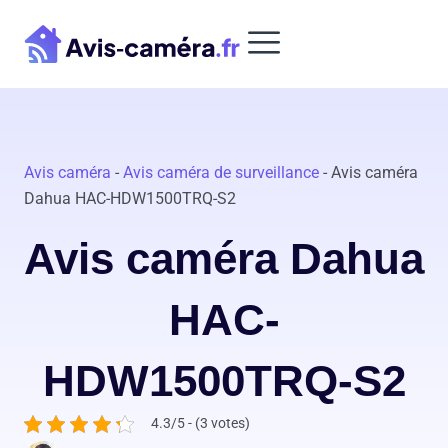
Aller
au
contenu
Avis caméra
-
Avis caméra de surveillance
-
Avis caméra
Dahua HAC-HDW1500TRQ-S2
Avis caméra Dahua
HAC-
HDW1500TRQ-S2
4.3/5 - (3 votes)