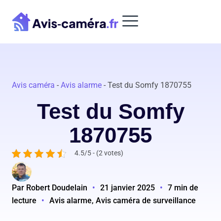
Aller
au
contenu
Avis caméra
-
Avis alarme
-
Test du Somfy 1870755
Test du Somfy
1870755
4.5/5 - (2 votes)
Par Robert Doudelain
•
21 janvier 2025
•
7 min de
lecture
•
Avis alarme, Avis caméra de surveillance