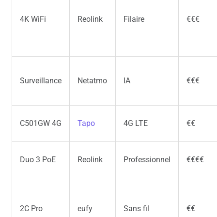
4K WiFi
Reolink
Filaire
€€€
Surveillance
Netatmo
IA
€€€
C501GW 4G
Tapo
4G LTE
€€
Duo 3 PoE
Reolink
Professionnel
€€€€
2C Pro
eufy
Sans fil
€€